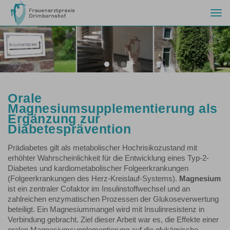
Togg
navi
Previous
Nex
Orale
Magnesiumsupplementierung als
Ergänzung zur
Diabetesprävention
Prädiabetes gilt als metabolischer Hochrisikozustand mit
erhöhter Wahrscheinlichkeit für die Entwicklung eines Typ-2-
Diabetes und kardiometabolischer Folgeerkrankungen
(Folgeerkrankungen des Herz-Kreislauf-Systems).
Magnesium
ist ein zentraler Cofaktor im Insulinstoffwechsel und an
zahlreichen enzymatischen Prozessen der Glukoseverwertung
beteiligt. Ein Magnesiummangel wird mit Insulinresistenz in
Verbindung gebracht. Ziel dieser Arbeit war es, die Effekte einer
oralen Magnesiumsupplementierung auf die glykämische