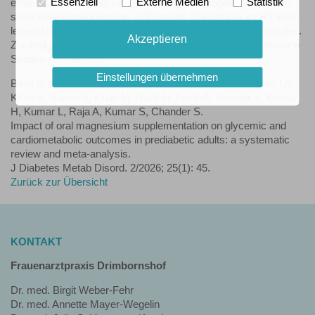
Essenziell
Externe Medien
Statistik
erwies sich als sicher und gut verträglich. Magnesium könnte
somit eine kostengünstige ergänzende Maßnahme im Rahmen
lebensstilbasierter Strategien zur Diabetesprävention darstellen.
Akzeptieren
Zur endgültigen Bewertung sind jedoch größere, standardisierte
Studien erforderlich.
Einstellungen übernehmen
Basit A, Kumar S, Ahmed H, Babar R, Saeed SS, Siddiqui TA,
Khan S, Saeed A, Khan M, Hanif H, Fasih A, Shabbir S, Kumar
H, Kumar L, Raja A, Kumar S, Chander S.
Impact of oral magnesium supplementation on glycemic and
cardiometabolic outcomes in prediabetic adults: a systematic
review and meta-analysis.
J Diabetes Metab Disord. 2/2026; 25(1): 45.
Zurück zur Übersicht
KONTAKT
Frauenarztpraxis Drimbornshof
Dr. med. Birgit Weber-Fehr
Dr. med. Annette Mayer-Wegelin