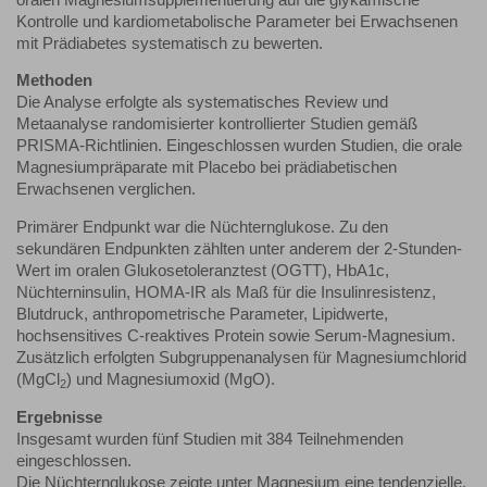
Kontrolle und kardiometabolische Parameter bei Erwachsenen
mit Prädiabetes systematisch zu bewerten.
Methoden
Die Analyse erfolgte als systematisches Review und
Metaanalyse randomisierter kontrollierter Studien gemäß
PRISMA-Richtlinien. Eingeschlossen wurden Studien, die orale
Magnesiumpräparate mit Placebo bei prädiabetischen
Erwachsenen verglichen.
Primärer Endpunkt war die Nüchternglukose. Zu den
sekundären Endpunkten zählten unter anderem der 2-Stunden-
Wert im oralen Glukosetoleranztest (OGTT), HbA1c,
Nüchterninsulin, HOMA-IR als Maß für die Insulinresistenz,
Blutdruck, anthropometrische Parameter, Lipidwerte,
hochsensitives C-reaktives Protein sowie Serum-Magnesium.
Zusätzlich erfolgten Subgruppenanalysen für Magnesiumchlorid
(MgCl
) und Magnesiumoxid (MgO).
2
Ergebnisse
Insgesamt wurden fünf Studien mit 384 Teilnehmenden
eingeschlossen.
Die Nüchternglukose zeigte unter Magnesium eine tendenzielle,