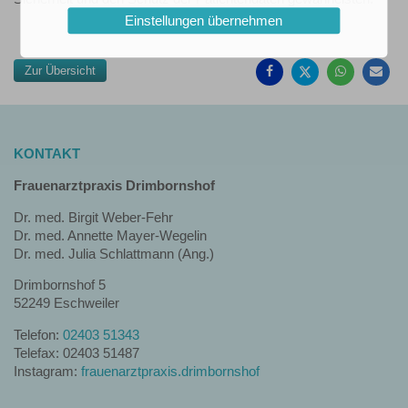
Einstellungen übernehmen
Auf
Auf
Auf
Pe
Facebook
Twitter
Whatsa
Ma
teilen
teilen
teilen
em
Zur Übersicht
KONTAKT
Frauenarztpraxis Drimbornshof
Dr. med. Birgit Weber-Fehr
Dr. med. Annette Mayer-Wegelin
Dr. med. Julia Schlattmann (Ang.)
Drimbornshof 5
52249 Eschweiler
Telefon:
02403 51343
Telefax: 02403 51487
Instagram:
frauenarztpraxis.drimbornshof