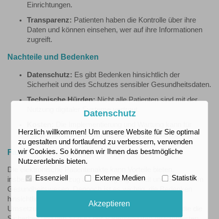
Einrichtungen.
Transparenz:
Patienten haben die Kontrolle über ihre
Daten und können einsehen, wer auf ihre Informationen
zugreift.
Nachteile und Bedenken
Datenschutz:
Es gibt Bedenken hinsichtlich der
Sicherheit und des Schutzes sensibler Gesundheitsdaten.
Technische Hürden:
Nicht alle Patienten sind mit der
Nutzung digitaler Systeme vertraut.
Datenschutz
Kosten:
Die Implementierung und Wartung kann für
Herzlich willkommen! Um unsere Website für Sie optimal
Arztpraxen mit erheblichen Kosten verbunden sein.
zu gestalten und fortlaufend zu verbessern, verwenden
wir Cookies. So können wir Ihnen das bestmögliche
Fazit
Nutzererlebnis bieten.
Die elektronische Patientenakte kann Vorteile bieten,
Essenziell
Externe Medien
Statistik
insbesondere in Bezug auf die Zugänglichkeit und Effizienz im
Gesundheitswesen. Dennoch ist es wichtig, die Bedenken
hinsichtlich des Datenschutzes und der technischen
Akzeptieren
Umsetzung ernst zu nehmen und Lösungen zu finden, die die
Sicherheit und den Schutz der Patientendaten gewährleisten.