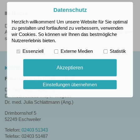
Datenschutz
Ihr Nutzen
Herzlich willkommen! Um unsere Website für Sie optimal
Die IUP-Lagekontrolle verhindert Komplikationen während der
zu gestalten und fortlaufend zu verbessern, verwenden
Anwendung und nach der Einlage und gewährleistet somit eine
wir Cookies. So können wir Ihnen das bestmögliche
sichere Verhütung.
Nutzererlebnis bieten.
Essenziell
Externe Medien
Statistik
Akzeptieren
KONTAKT
Frauenarztpraxis Drimbornshof
Einstellungen übernehmen
Dr. med. Birgit Weber-Fehr
Dr. med. Annette Mayer-Wegelin
Dr. med. Julia Schlattmann (Ang.)
Drimbornshof 5
52249 Eschweiler
Telefon:
02403 51343
Telefax: 02403 51487