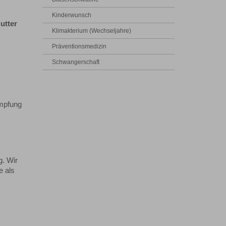
Kinderwunsch
utter
Klimakterium (Wechseljahre)
Präventionsmedizin
Schwangerschaft
Impfung
g. Wir
e als