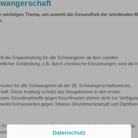
hwangerschaft
n wichtiges Thema, um sowohl die Gesundheit der werdenden M
n.
lt die Grippeimpfung für alle Schwangeren ab dem zweiten
eitlicher Gefährdung, z.B. durch chronische Erkrankungen, wird die 
husten für alle Schwangeren ab der 28. Schwangerschaftswoche,
schaft. Diese Impfung schützt das Neugeborene in den ersten
kann. Einzelimpfstoffe gegen Keuchhusten stehen nicht zur Verfügun
sowohl Komponenten gegen Tetanus (Wundstarrkrampf) und Diphtheri
 Frauen im gebärfähigen Alter und deren enge Kontaktpersonen, da
hweren COVID-19-Verlauf haben.
Datenschutz