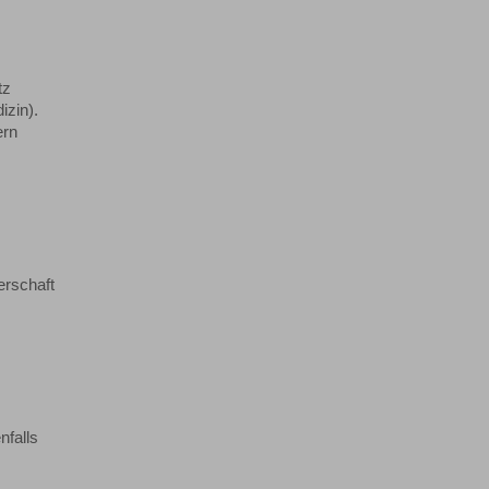
tz
izin).
ern
erschaft
nfalls