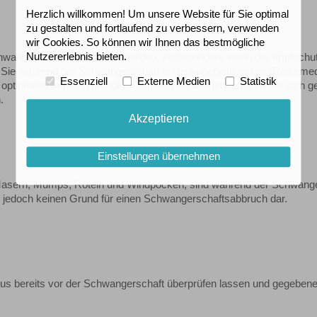
Herzlich willkommen! Um unsere Website für Sie optimal
zu gestalten und fortlaufend zu verbessern, verwenden
wir Cookies. So können wir Ihnen das bestmögliche
Nutzererlebnis bieten.
hwangerschaft verabreicht werden, insbesondere wenn der Impfschu
r Sie während der Schwangerschaft in Risikogebiete reisen (Reisemed
Essenziell
Externe Medien
Statistik
r optionalen Impfung gründlich abgewogen werden. Lassen Sie sich g
.
Akzeptieren
Einstellungen übernehmen
Masern, Mumps, Röteln und Windpocken, sind während der Schwang
llt jedoch keinen Grund für einen Schwangerschaftsabbruch dar.
tus bereits vor der Schwangerschaft überprüfen lassen und gegebene