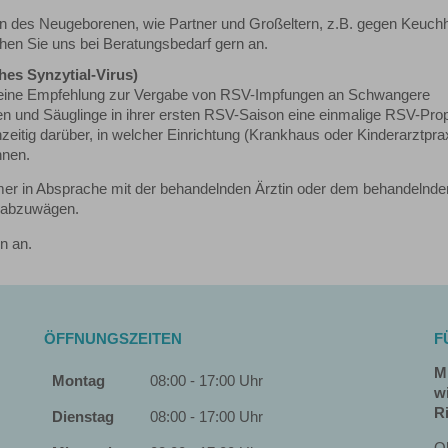
en des Neugeborenen, wie Partner und Großeltern, z.B. gegen Keuch
hen Sie uns bei Beratungsbedarf gern an.
es Synzytial-Virus)
 keine Empfehlung zur Vergabe von RSV-Impfungen an Schwangere
enen und Säuglinge in ihrer ersten RSV-Saison eine einmalige RSV-Pro
zeitig darüber, in welcher Einrichtung (Krankhaus oder Kinderarztpra
nnen.
er in Absprache mit der behandelnden Ärztin oder dem behandelnde
l abzuwägen.
n an.
ÖFFNUNGSZEITEN
F
M
Montag
08:00 - 17:00 Uhr
wi
Ri
Dienstag
08:00 - 17:00 Uhr
O