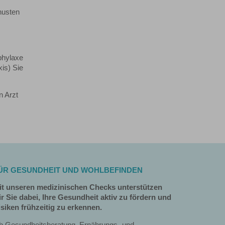
husten
phylaxe
xis) Sie
n Arzt
ÜR GESUNDHEIT UND WOHLBEFINDEN
it unseren medizinischen Checks unterstützen
r Sie dabei, Ihre Gesundheit aktiv zu fördern und
siken frühzeitig zu erkennen.
b Gesundheitsberatung, Ernährungs- und